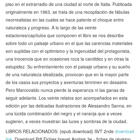
piso en el extrarradio de una ciudad al norte de Italia. Publicada
originalmente en 1963, se trata de una recopilación de fábulas
neorrealistas en las cuales se hace patente el choque entre
naturaleza y progreso. A lo largo de las veinte
estaciones/capítulos que componen el libro se nos describe
sobre todo un paisaje urbano en el que las carencias materiales
son suplidas con el optimismo y la ingenuidad del protagonista,
una inocencia que en ocasiones roza la candidez y en otras la
estupidez. Su enfrentamiento con el paisaje urbano y su sueño
de una naturaleza idealizada, provocan que en la mayor parte
de los casos sus proyectos y aventuras terminen en desastre.
Pero Marcovaldo nunca pierde la esperanza ni las ganas de
seguir adelante. Los veinte relatos son acompañados en esta
edición por las delicadas ilustraciones de Alessandro Sanna, en
una lúcida combinación del negro y el naranja que a veces
sugieren, a veces muestran las luces y sombras de la ciudad.
LIBROS RELACIONADOS: {epub download} SVT 2nde
download
link
, Download Pdf Fiches brevet Anglais 3e - fiches de révision