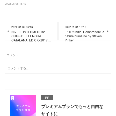
2022.05.05 15:48
2022.01.05 06:46
2022.01.01 10:12
NIVELL INTERMEDI B2.
[PDF/Kindle] Comprendre la
CURS DE LLENGUA
nature humaine by Steven
CATALANA. EDICIÓ 2017…
Pinker
0
コメント
PR
プレミアムプランでもっと自由な
サイトに